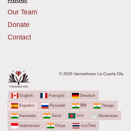
Our Team
Donate
Contact
© 2025 Varnashram La Cuarta Ola
English
Français
Deutsch
Español
Русский
हिंदी
Telugu
Kannada
Tamil
বাংলা
Assamese
Indonesian
Oriya
แบบไทย