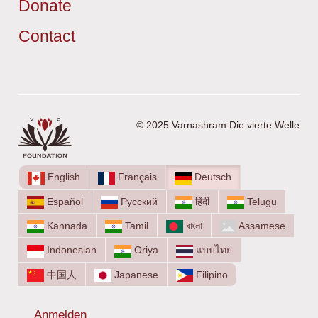
Donate
Contact
© 2025 Varnashram Die vierte Welle
English
Français
Deutsch
Español
Русский
हिंदी
Telugu
Kannada
Tamil
বাংলা
Assamese
Indonesian
Oriya
แบบไทย
中国人
Japanese
Filipino
Anmelden