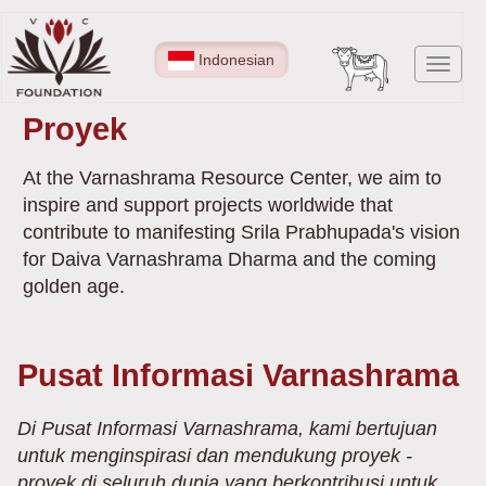
Lompat
ke
Indonesian
Toggl
isi
navig
utama
Proyek
At the Varnashrama Resource Center, we aim to
inspire and support projects worldwide that
contribute to manifesting Srila Prabhupada's vision
for Daiva Varnashrama Dharma and the coming
golden age.
Pusat Informasi Varnashrama
Di Pusat Informasi Varnashrama, kami bertujuan
untuk menginspirasi dan mendukung proyek -
proyek di seluruh dunia yang berkontribusi untuk