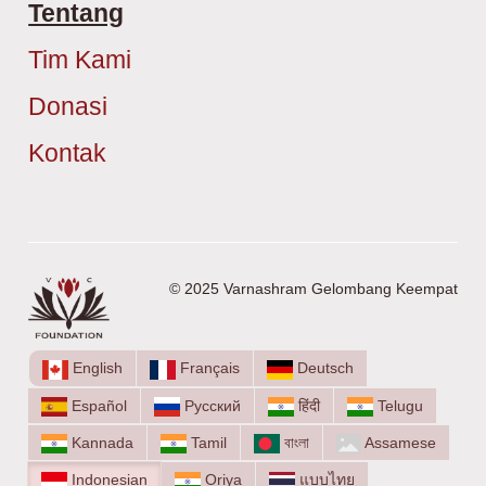
Tentang
Tim Kami
Donasi
Kontak
© 2025 Varnashram Gelombang Keempat
English
Français
Deutsch
Español
Русский
हिंदी
Telugu
Kannada
Tamil
বাংলা
Assamese
Indonesian
Oriya
แบบไทย