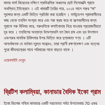
মাদার ফার্ম কিয়েভের দক্ষিণে স্কভিরস্কি অঞ্চলের ছোট লিসোভত্সি গ্রামে
অবস্থিত,ইউক্রেনে । এই খামারটি তৈরির পরে, ২০১৪ সালে গরুর "মা"
সুরক্ষার জন্য একটি ভিত্তি প্রতিষ্ঠা করা হয়েছিল । ফাউন্ডেশন গ্রামবাসীদের
কাছ থেকে তহবিল সংগ্রহ করে এবং গরু ক্রয় করে বা অল্পবয়সীদের জন্য
পুরানো গরু বিনিময় করে, গরুগুলিকে কসাইখানায় নিয়ে যাওয়ার প্রয়োজনীয়তা
দূর করে । তহবিলের অন্যান্য উদ্দেশ্যগুলি হল জৈব চাষ এবং দুধ উৎপাদন
এবংগরুর মানবিক চিকিৎসার উপর ভিত্তি করে দুগ্ধজাত পণ্য । এটি
আশ্চর্যজনক যে বর্তমান দ্বন্দ্ব সত্ত্বেও, তারা প্রাণী রক্ষণাবেক্ষণ এবং যত্নের
পুরো জীবনচক্রের সাথে পরিবারের সাথে বাড়তে থাকে ।
ওয়েবসাইট দেখুন
ব্রিটিশ কলাম্বিয়া, কানাডার বৈদিক ইকো গ্রাম
ইকো ভিলেজ পশ্চিম কানাডার একটি প্রত্যন্ত পর্বত উপত্যকায় 70 একর