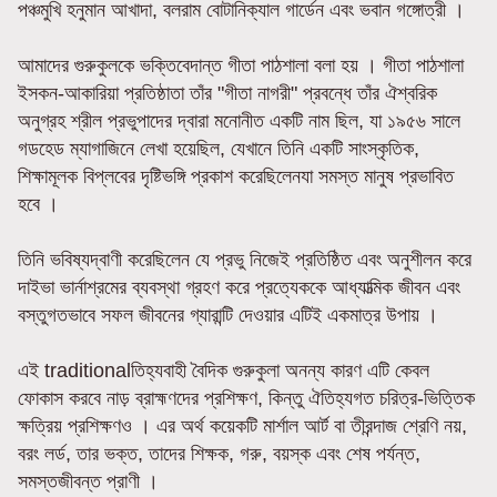
পঞ্চমুখি হনুমান আখাদা, বলরাম বোটানিক্যাল গার্ডেন এবং ভবান গঙ্গোত্রী ।
আমাদের গুরুকুলকে ভক্তিবেদান্ত গীতা পাঠশালা বলা হয় । গীতা পাঠশালা
ইসকন-আকারিয়া প্রতিষ্ঠাতা তাঁর "গীতা নাগরী" প্রবন্ধে তাঁর ঐশ্বরিক
অনুগ্রহ শ্রীল প্রভুপাদের দ্বারা মনোনীত একটি নাম ছিল, যা ১৯৫৬ সালে
গডহেড ম্যাগাজিনে লেখা হয়েছিল, যেখানে তিনি একটি সাংস্কৃতিক,
শিক্ষামূলক বিপ্লবের দৃষ্টিভঙ্গি প্রকাশ করেছিলেনযা সমস্ত মানুষ প্রভাবিত
হবে ।
তিনি ভবিষ্যদ্বাণী করেছিলেন যে প্রভু নিজেই প্রতিষ্ঠিত এবং অনুশীলন করে
দাইভা ভার্নাশ্রমের ব্যবস্থা গ্রহণ করে প্রত্যেককে আধ্যাত্মিক জীবন এবং
বস্তুগতভাবে সফল জীবনের গ্যারান্টি দেওয়ার এটিই একমাত্র উপায় ।
এই traditionalতিহ্যবাহী বৈদিক গুরুকুলা অনন্য কারণ এটি কেবল
ফোকাস করবে নাড় ব্রাহ্মণদের প্রশিক্ষণ, কিন্তু ঐতিহ্যগত চরিত্র-ভিত্তিক
ক্ষত্রিয় প্রশিক্ষণও । এর অর্থ কয়েকটি মার্শাল আর্ট বা তীরন্দাজ শ্রেণি নয়,
বরং লর্ড, তার ভক্ত, তাদের শিক্ষক, গরু, বয়স্ক এবং শেষ পর্যন্ত,
সমস্তজীবন্ত প্রাণী ।