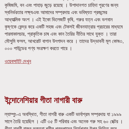
কৃষিজমি, বন এবং পাহাড় জুড়ে রয়েছে । উপাদানগত চাহিদা পূরণের জন্য
স্বনির্ভরতার লক্ষ্যএবং আমাদের সম্প্রদায় এবং ভবিষ্যত প্রজন্মের
আধ্যাত্মিক অংশ । এই ইকো ভিলেজটি কৃষি, গরুর যত্ন এবং ভগবান
কৃষ্ণকে কেন্দ্র করে একটি সহজ এবং টেকসই জীবনযাত্রার প্রচারের মাধ্যমে
পারমাকালচার, প্রাকৃতিক চাষ এবং কান তৈরির নীতির সাথে যুক্ত । তারা
মৌসুমি ফসল, আখরোট বাগান উৎপাদন করে । তাদের উদ্ভাবনী মূল কোষ৩,
০০০ পাউন্ডের পণ্য সংরক্ষণ করতে পারে ।
ওয়েবসাইট দেখুন
ইন্দোনেশিয়ার গীতা নাগারী বারু
ল্যাম্পুং-এ অবস্থিত, গীতা নাগরী বারু একটি ভার্নাশ্রম সম্প্রদায় যা ১৯৯৯
সালে তৈরি হয়েছিল । এটি ৩৫ টি পরিবার এবং অনেক গরু সহ ৬০ হেক্টর ।
গীতা নাগরী বারুর ভক্তরা শ্রীল প্রভুপাদের নির্দেশনার উপর ভিত্তি করে