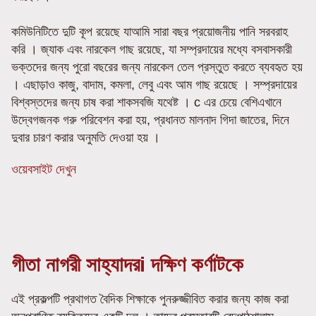
কমিউনিটিতে দুটি কূপ রয়েছে যাআমি সারা বছর প্রয়োজনীয় পানি সরবরাহ
করি । জ্যাক এবং নারকেল গাছ রয়েছে, যা সম্প্রদায়ের মধ্যে বসবাসকারী
ভক্তদের জন্য পুরো বছরের জন্য নারকেল তেল প্রস্তুত করতে ব্যবহৃত হয়
। এছাড়াও কাজু, বাদাম, কমলা, লেবু এবং আম গাছ রয়েছে । সম্প্রদায়ের
বিশ্বস্তদের জন্য চাষ করা শাকসবজি যথেষ্ট । c এর চেয়ে বেশিএখানে
উদ্বেগজনক গরু পরিবেশন করা হয়, প্রধানত মালনাদ গিদা জাতের, দিনে
দুবার চারণ করার অনুমতি দেওয়া হয় ।
ওয়েবসাইট দেখুন
গীতা নাগরী সাহ্যাদরi দক্ষিণ কর্ণাটকে
এই প্রকল্পটি প্রথাগত বৈদিক শিক্ষাকে পুনরুজ্জীবিত করার জন্য কাজ করা