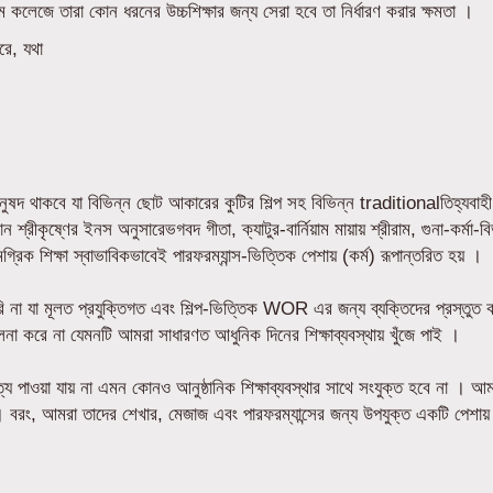
রাম কলেজে তারা কোন ধরনের উচ্চশিক্ষার জন্য সেরা হবে তা নির্ধারণ করার ক্ষমতা ।
রে, যথা
অনুষদ থাকবে যা বিভিন্ন ছোট আকারের কুটির শিল্প সহ বিভিন্ন traditionalতিহ্যবা
রীকৃষ্ণের ইনস অনুসারেভগবদ গীতা, ক্যাটুর-বার্নিয়াম মায়ায় শ্রীরাম, গুনা-কর্মা-বি
গ্রিক শিক্ষা স্বাভাবিকভাবেই পারফরম্যান্স-ভিত্তিক পেশায় (কর্ম) রূপান্তরিত হয় ।
না যা মূলত প্রযুক্তিগত এবং শিল্প-ভিত্তিক WOR এর জন্য ব্যক্তিদের প্রস্তুত করে
লনা করে না যেমনটি আমরা সাধারণত আধুনিক দিনের শিক্ষাব্যবস্থায় খুঁজে পাই ।
ে পাওয়া যায় না এমন কোনও আনুষ্ঠানিক শিক্ষাব্যবস্থার সাথে সংযুক্ত হবে না । আমর
। বরং, আমরা তাদের শেখার, মেজাজ এবং পারফরম্যান্সের জন্য উপযুক্ত একটি পেশায় প্র