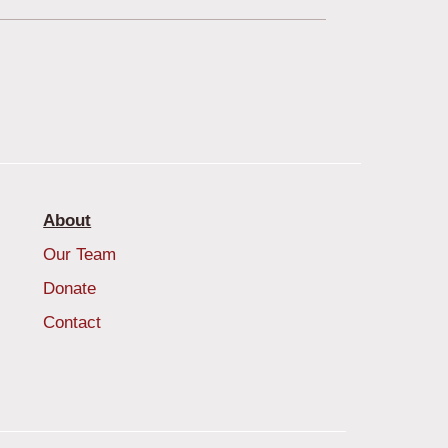
About
Our Team
Donate
Contact