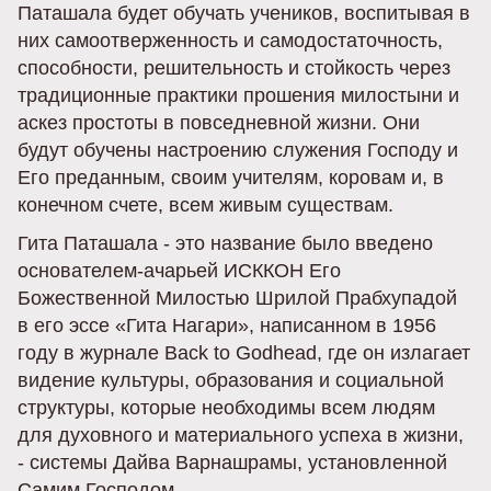
Паташала будет обучать учеников, воспитывая в
них самоотверженность и самодостаточность,
способности, решительность и стойкость через
традиционные практики прошения милостыни и
аскез простоты в повседневной жизни. Они
будут обучены настроению служения Господу и
Его преданным, своим учителям, коровам и, в
конечном счете, всем живым существам.
Гита Паташала - это название было введено
основателем-ачарьей ИСККОН Его
Божественной Милостью Шрилой Прабхупадой
в его эссе «Гита Нагари», написанном в 1956
году в журнале Back to Godhead, где он излагает
видение культуры, образования и социальной
структуры, которые необходимы всем людям
для духовного и материального успеха в жизни,
- системы Дайва Варнашрамы, установленной
Самим Господом.