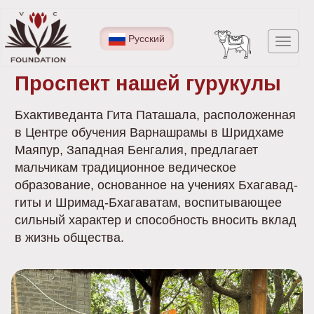
Перейти
к
Русский
Toggl
основному
navig
содержанию
Проспект нашей гурукулы
Бхактиведанта Гита Паташала, расположенная
в Центре обучения Варнашрамы в Шридхаме
Маяпур, Западная Бенгалия, предлагает
мальчикам традиционное ведическое
образование, основанное на учениях Бхагавад-
гиты и Шримад-Бхагаватам, воспитывающее
сильный характер и способность вносить вклад
в жизнь общества.