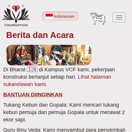
Lompat
ke
Indonesian
Toggl
isi
navig
utama
Berita dan Acara
Di Bharat 🇮🇳 di Kampus VCF kami, pekerjaan
konstruksi berlanjut setiap hari.
Lihat halaman
sukarelawan kami.
BANTUAN DIINGINKAN
Tukang Kebun dan Gopala: Kami mencari tukang
kebun pemuja dan pemuja Gopala untuk merawat 2
ekor sapi.
Guru Ilmu Veda: Kami menyambut para penyembah