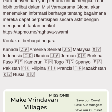
Para penyembah yang tertarik untuk mengikuti dan
lebih terlibat dalam Misi Varnasrama Global akan
menemukan informasi berharga tentang bagaimana
mereka dapat berpartisipasi secara aktif dengan
mengunduh tautan berikut:
https://tapmo.me/raghava-swami
Kontak di berbagai negara:
Kanada 🇨🇦 Amerika Serikat 🇺🇸 Malaysia 🇲🇾
Indonesia 🇮🇩 Ukraina 🇺🇦 Jerman 🇩🇪 Burkina
Faso 🇧🇫 Kamerun 🇨🇲 Togo 🇹🇬 Spanyol 🇪🇸
Pakistan 🇵🇰 Filipina 🇵🇭 Prancis 🇫🇷Kazakhstan
🇰🇿 Rusia 🇷🇺