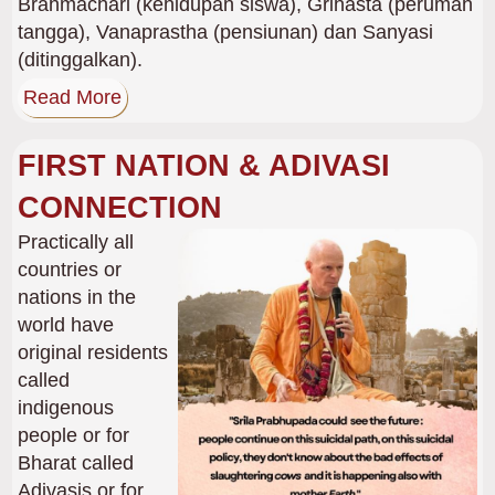
Brahmachari (kehidupan siswa), Grihasta (perumah
tangga), Vanaprastha (pensiunan) dan Sanyasi
(ditinggalkan).
Read More
FIRST NATION & ADIVASI
CONNECTION
Gambar
Practically all
countries or
nations in the
world have
original residents
called
indigenous
people or for
Bharat called
Adivasis or for