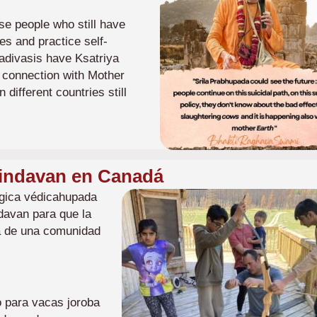
ese people who still have
es and practice self-
 adivasis have Ksatriya
n connection with Mother
different countries still
indavan en Canadá
Imagen
ógica védicahupada
ndavan para que la
a de una comunidad
 para vacas joroba