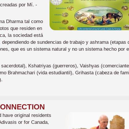
creadas por Mí. -
ama Dharma tal como
votos que residen en
ca, la sociedad está
, dependiendo de sundencias de trabajo y ashrama (etapas 
iones, que es un sistema natural y no un sistema hecho por e
sacerdotal), Kshatriyas (guerreros), Vaishyas (comerciante
o Brahmachari (vida estudiantil), Grihasta (cabeza de famil
).
 CONNECTION
Imagen
ld have original residents
Adivasis or for Canada,