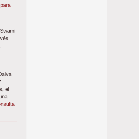
 para
a Swami
avés
:
Daiva
V
s, el
 una
nsulta