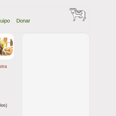
uipo
Donar
stra
ños)