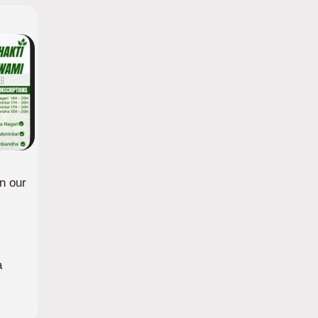
in our
a