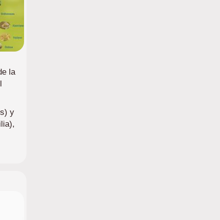
de la
l
s) y
ia),