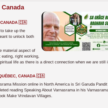
n Canada
Imagen
, CANADA 🇨🇦
 to take up the
meant to unlock both
 material aspect of
 eating, right working,
piritual life as there is a direct connection when we are still 
 QUÉBEC, CANADA 🇨🇦
rama Mission online in North America is Sri Garuda Pandit
leted reading Speaking About Varnasrama in his Varnasram
ook Make Vrindavan Villages.