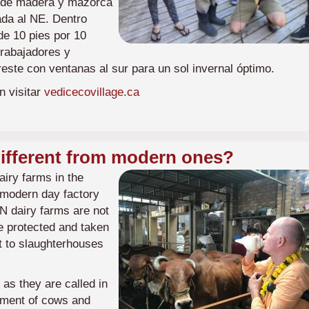
a de madera y mazorca
ada al NE. Dentro
de 10 pies por 10
trabajadores y
este con ventanas al sur para un sol invernal óptimo.
n visitar
vedicecovillage.ca
different from modern ones?
Imagen
iry farms in the
m modern day factory
N dairy farms are not
re protected and taken
nt to slaughterhouses
as they are called in
atment of cows and