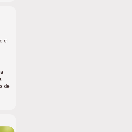
e el
la
a
es de