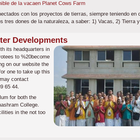
nible de la vacaen Planet Cows Farm
ctados con los proyectos de tierras, siempre teniendo en 
 tres dones de la naturaleza, a saber: 1) Vacas, 2) Tierra y
ter Developments
Imagen
h its headquarters in
evotees to %20become
ing on our website the
or one to take up this
l may contact
89 65 44.
lum for both the
nashram College.
lities in the not too