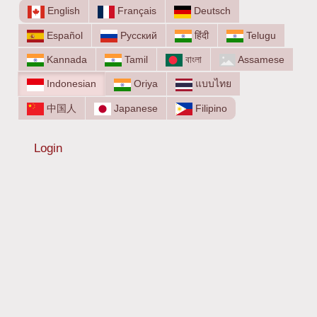
English
Français
Deutsch
Español
Русский
हिंदी
Telugu
Kannada
Tamil
বাংলা
Assamese
Indonesian
Oriya
แบบไทย
中国人
Japanese
Filipino
Login
Menu
akun
pengguna