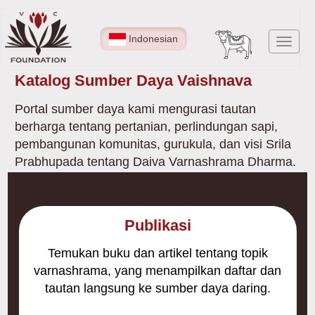
Lompat
ke
Indonesian
Toggl
isi
navig
utama
Katalog Sumber Daya Vaishnava
Portal sumber daya kami mengurasi tautan
berharga tentang pertanian, perlindungan sapi,
pembangunan komunitas, gurukula, dan visi Srila
Prabhupada tentang Daiva Varnashrama Dharma.
1,281 / 5,000
Publikasi
Temukan buku dan artikel tentang topik
varnashrama, yang menampilkan daftar dan
tautan langsung ke sumber daya daring.