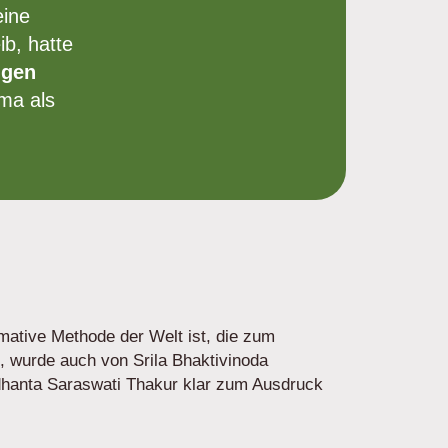
eine
ib, hatte
ngen
ama als
imative Methode der Welt ist, die zum
 wurde auch von Srila Bhaktivinoda
dhanta Saraswati Thakur klar zum Ausdruck