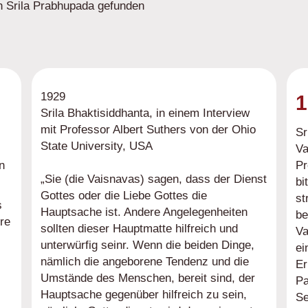
n Srila Prabhupada gefunden
1929
1
Srila Bhaktisiddhanta, in einem Interview
mit Professor Albert Suthers von der Ohio
Sr
State University, USA
Va
n
Pr
„Sie (die Vaisnavas) sagen, dass der Dienst
bi
Gottes oder die Liebe Gottes die
st
s
Hauptsache ist. Andere Angelegenheiten
be
re
sollten dieser Hauptmatte hilfreich und
Va
unterwürfig seinr. Wenn die beiden Dinge,
ei
nämlich die angeborene Tendenz und die
Er
Umstände des Menschen, bereit sind, der
Pa
Hauptsache gegenüber hilfreich zu sein,
Se