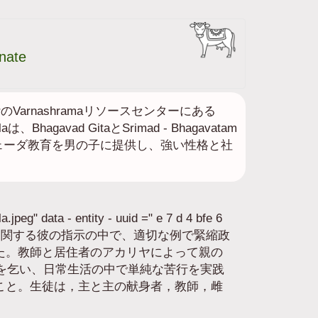
nate
urのVarnashramaリソースセンターにある
halaは、Bhagavad GitaとSrimad - Bhagavatam
ェーダ教育を男の子に提供し、強い性格と社
jpeg" data - entity - uuid =" e 7 d 4 bfe 6
rabhupadaは、グルクラに関する彼の指示の中で、適切な例で緊縮政
た。教師と居住者のアカリヤによって親の
生が施しを乞い、日常生活の中で単純な苦行を実践
こと。生徒は，主と主の献身者，教師，雌