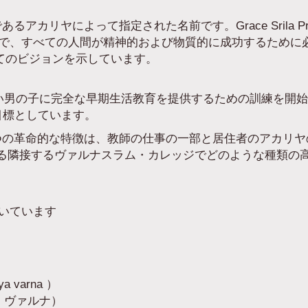
者であるアカリヤによって指定された名前です。Grace Srila Prabh
ri」の中で、すべての人間が精神的および物質的に成功するた
についてのビジョンを示しています。
い男の子に完全な早期生活教育を提供するための訓練を開
とを目標としています。
laの経験のもう1つの革命的な特徴は、教師の仕事の一部と居住者の
ある隣接するヴァルナスラム・カレッジでどのような種類の
基づいています
）
a varna ）
・ヴァルナ）