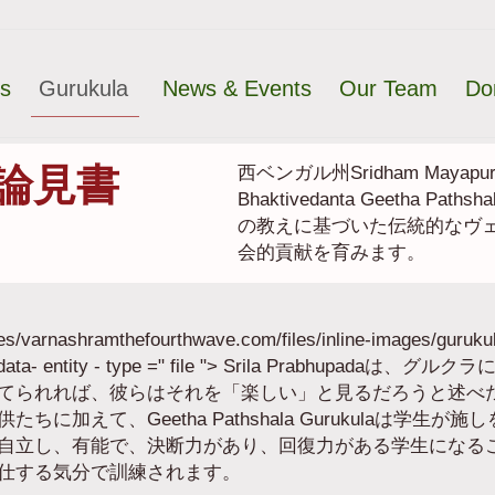
ts
Gurukula
News & Events
Our Team
Do
論見書
西ベンガル州Sridham Mayap
Bhaktivedanta Geetha Paths
の教えに基づいた伝統的なヴ
会的貢献を育みます。
es/varnashramthefourthwave.com/files/inline-images/gurukula.
5 abf 36 "data- entity - type =" file "> Srila P
てられれば、彼らはそれを「楽しい」と見るだろうと述べ
加えて、Geetha Pathshala Gurukulaは学
自立し、有能で、決断力があり、回復力がある学生になる
仕する気分で訓練されます。