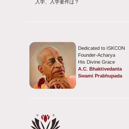
入学、入学要件は？
Dedicated to ISKCON
Founder-Acharya
His Divine Grace
A.C. Bhaktivedanta
Swami Prabhupada