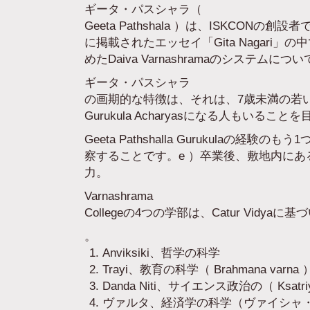
ギータ・パスシャラ（
Geeta Pathshala ）は、ISKCONの創設
に掲載されたエッセイ「Gita Naga
めたDaiva Varnashramaのシステム
ギータ・パスシャラ
の画期的な特徴は、それは、7歳未満の若
Gurukula Acharyasになる人もいるこ
Geeta Pathshalla Guruku
察することです。e ）卒業後、敷地内に
力。
Varnashrama
Collegeの4つの学部は、Catur Vidyaに
。
Anviksiki、哲学の科学
Trayi、教育の科学（ Brahmana varna 
Danda Niti、サイエンス政治の（ Ksatriy
ヴァルタ、経済学の科学（ヴァイシャ