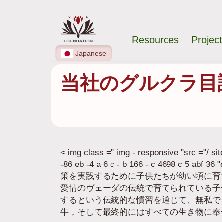
メ
メ
イ
Resources
Projec
ン
イ
コ
Japanese
ン
ン
当社のグルクラ目
テ
ナ
ン
ツ
ビ
に
ゲ
移
動
ー
< img class =" img - responsive "src ="/ sit
シ
-86 eb -4 a 6 c - b 166 - c 4698 c 
策を実践するために子供たちが幼い頃に育
ョ
愛情のヴェーダの伝統で育てられている子供たちに
するという伝統的な慣習を通じて、無私で
ン
牛，そして最終的にはすべての生き物に奉