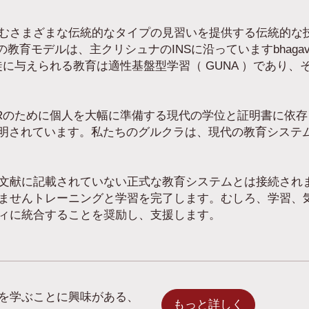
むさまざまな伝統的なタイプの見習いを提供する伝統的な
私たちの教育モデルは、主クリシュナのINSに沿っていますbhagavad - gita,
 (Bg 4.13 )。生徒に与えられる教育は適性基盤型学習（ GUNA
Rのために個人を大幅に準備する現代の学位と証明書に依存
て説明されています。私たちのグルクラは、現代の教育シス
文献に記載されていない正式な教育システムとは接続され
ませんトレーニングと学習を完了します。むしろ、学習、
ィに統合することを奨励し、支援します。
を学ぶことに興味がある、
もっと詳しく