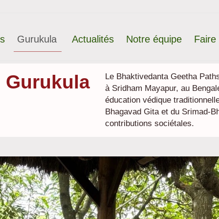
ts
Gurukula
Actualités
Notre équipe
Faire
s Gurukula
Le Bhaktivedanta Geetha Path
à Sridham Mayapur, au Bengale
éducation védique traditionnel
Bhagavad Gita et du Srimad-Bha
contributions sociétales.