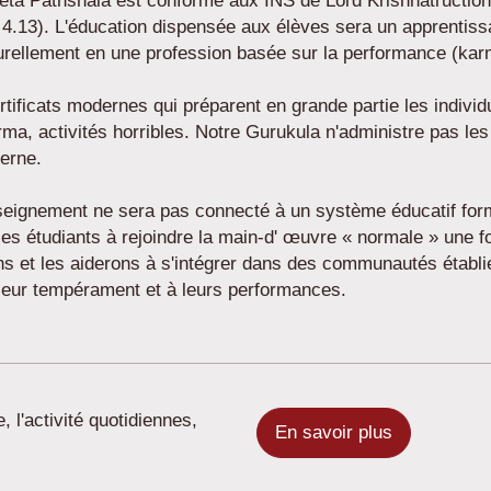
eta Pathshala est conforme aux INS de Lord Krishnatruction
.13). L'éducation dispensée aux élèves sera un apprentissa
turellement en une profession basée sur la performance (kar
ficats modernes qui préparent en grande partie les individus 
a, activités horribles. Notre Gurukula n'administre pas le
erne.
nseignement ne sera pas connecté à un système éducatif form
es étudiants à rejoindre la main-d' œuvre « normale » une fois
ns et les aiderons à s'intégrer dans des communautés étab
 leur tempérament et à leurs performances.
 l'activité quotidiennes,
En savoir plus