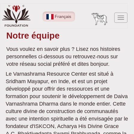
Aller
au
Français
Toggl
contenu
navig
principal
Notre équipe
Vous voulez en savoir plus ? Lisez nos histoires
personnelles ci-dessous ou retrouvez-nous sur
votre réseau social préféré et dites bonjour.
Le Varnashrama Resource Center est situé à
Sridham Mayapur, en Inde, et est un projet
développé pour offrir des ressources et une
formation pour soutenir le développement de Daiva
Varnashrama Dharma dans le monde entier. Cette
culture divine de construction de communautés
avec une intention spirituelle a été envisagée par le
fondateur d'ISKCON, Acharya His Divine Grace
A.C. Bhaktivedanta Swami Prabhupada, comme la