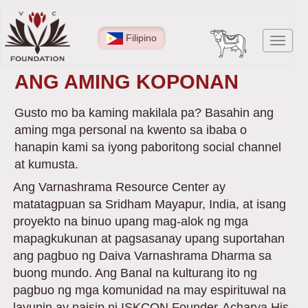
Skip
to
Filipino
Toggl
main
navig
content
ANG AMING KOPONAN
Gusto mo ba kaming makilala pa? Basahin ang
aming mga personal na kwento sa ibaba o
hanapin kami sa iyong paboritong social channel
at kumusta.
Ang Varnashrama Resource Center ay
matatagpuan sa Sridham Mayapur, India, at isang
proyekto na binuo upang mag-alok ng mga
mapagkukunan at pagsasanay upang suportahan
ang pagbuo ng Daiva Varnashrama Dharma sa
buong mundo. Ang Banal na kulturang ito ng
pagbuo ng mga komunidad na may espirituwal na
layunin ay naisip ni ISKCON Founder-Acharya His