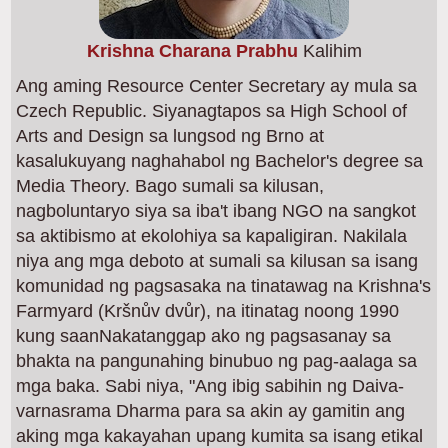
Krishna Charana Prabhu
Kalihim
Ang aming Resource Center Secretary ay mula sa
Czech Republic. Siyanagtapos sa High School of
Arts and Design sa lungsod ng Brno at
kasalukuyang naghahabol ng Bachelor's degree sa
Media Theory. Bago sumali sa kilusan,
nagboluntaryo siya sa iba't ibang NGO na sangkot
sa aktibismo at ekolohiya sa kapaligiran. Nakilala
niya ang mga deboto at sumali sa kilusan sa isang
komunidad ng pagsasaka na tinatawag na Krishna's
Farmyard (Kršnův dvůr), na itinatag noong 1990
kung saanNakatanggap ako ng pagsasanay sa
bhakta na pangunahing binubuo ng pag-aalaga sa
mga baka. Sabi niya, "Ang ibig sabihin ng Daiva-
varnasrama Dharma para sa akin ay gamitin ang
aking mga kakayahan upang kumita sa isang etikal