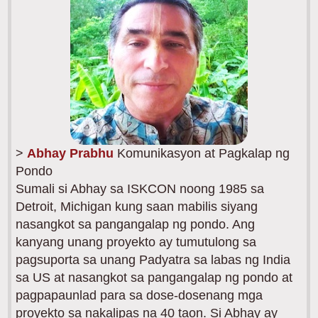
>
Abhay Prabhu
Komunikasyon at Pagkalap ng
Pondo
Sumali si Abhay sa ISKCON noong 1985 sa
Detroit, Michigan kung saan mabilis siyang
nasangkot sa pangangalap ng pondo. Ang
kanyang unang proyekto ay tumutulong sa
pagsuporta sa unang Padyatra sa labas ng India
sa US at nasangkot sa pangangalap ng pondo at
pagpapaunlad para sa dose-dosenang mga
proyekto sa nakalipas na 40 taon. Si Abhay ay