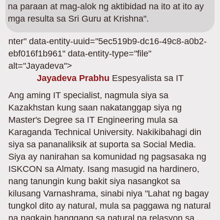
na paraan at mag-alok ng aktibidad na ito at ito ay
mga resulta sa Sri Guru at Krishna".
nter" data-entity-uuid="5ec519b9-dc16-49c8-a0b2-
ebf016f1b961" data-entity-type="file"
alt="Jayadeva">
Jayadeva Prabhu
Espesyalista sa IT
Ang aming IT specialist, nagmula siya sa
Kazakhstan kung saan nakatanggap siya ng
Master's Degree sa IT Engineering mula sa
Karaganda Technical University. Nakikibahagi din
siya sa pananaliksik at suporta sa Social Media.
Siya ay nanirahan sa komunidad ng pagsasaka ng
ISKCON sa Almaty. Isang masugid na hardinero,
nang tanungin kung bakit siya nasangkot sa
kilusang Varnashrama, sinabi niya "Lahat ng bagay
tungkol dito ay natural, mula sa paggawa ng natural
na pagkain hanggang sa natural na relasyon sa