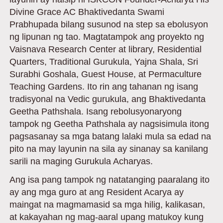
Divine Grace AC Bhaktivedanta Swami
Prabhupada bilang susunod na step sa ebolusyon
ng lipunan ng tao. Magtatampok ang proyekto ng
Vaisnava Research Center at library, Residential
Quarters, Traditional Gurukula, Yajna Shala, Sri
Surabhi Goshala, Guest House, at Permaculture
Teaching Gardens. Ito rin ang tahanan ng isang
tradisyonal na Vedic gurukula, ang Bhaktivedanta
Geetha Pathshala. Isang rebolusyonaryong
tampok ng Geetha Pathshala ay nagsisimula itong
pagsasanay sa mga batang lalaki mula sa edad na
pito na may layunin na sila ay sinanay sa kanilang
sarili na maging Gurukula Acharyas.
Ang isa pang tampok ng natatanging paaralang ito
ay ang mga guro at ang Resident Acarya ay
maingat na magmamasid sa mga hilig, kalikasan,
at kakayahan ng mag-aaral upang matukoy kung