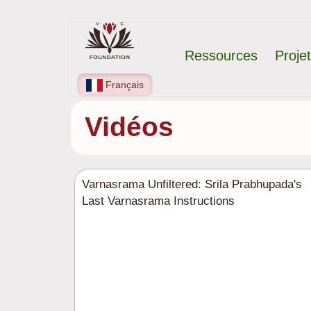
Aller
Navigation
au
Ressources
Proje
contenu
principale
principal
Français
Vidéos
Varnasrama Unfiltered: Srila Prabhupada's
Last Varnasrama Instructions