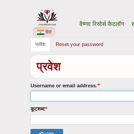
Skip
मुख्य
to
वैष्णव रिसोर्स कैटलॉग
स
main
नेविगेशन
content
हिंदी
प्रवेश
(सक्रिय
Reset your password
प्राथमिक
टैब)
टैब्स
प्रवेश
Username or email address.
कूटशब्द