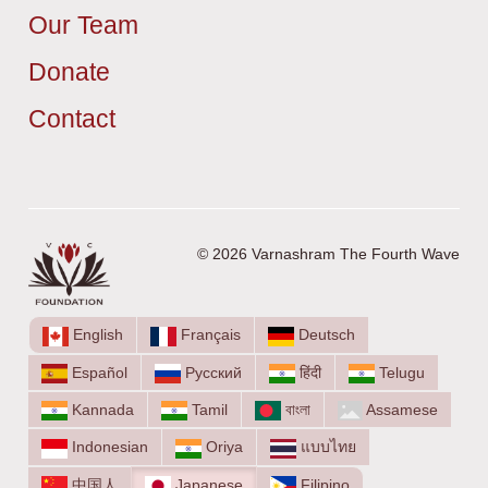
Our Team
Donate
Contact
© 2026 Varnashram The Fourth Wave
English
Français
Deutsch
Español
Русский
हिंदी
Telugu
Kannada
Tamil
বাংলা
Assamese
Indonesian
Oriya
แบบไทย
中国人
Japanese
Filipino