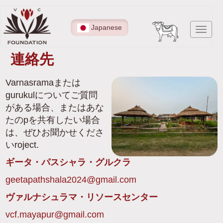
メ
イ
Japanese
Toggl
ン
navig
コ
連絡先
ン
テ
Varnasramaまたは
ン
gurukulについてご質問
ツ
がある場合、またはあな
に
たのpを共有したい場合
移
は、ぜひお聞かせくださ
動
いroject.
ギータ・パスシャラ・グルクラ
geetapathshala2024@gmail.com
ヴァルナシュラマ・リソースセンター
vcf.mayapur@gmail.com