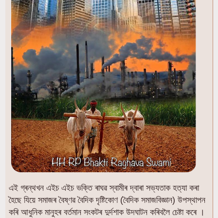
এই গ্ৰন্থখন এইচ এইচ ভক্তি ৰাঘৱ স্বামীৰ দ্বাৰা সভ্যতাক হত্যা কৰা
হৈছে যিয়ে সমাজৰ বৈষ্ণৱ বৈদিক দৃষ্টিকোণ (বৈদিক সমাজবিজ্ঞান) উপস্থাপন
কৰি আধুনিক মানুহৰ বৰ্তমান সংকটৰ দুর্দশাক উদঘাটন কৰিবলৈ চেষ্টা কৰে ।