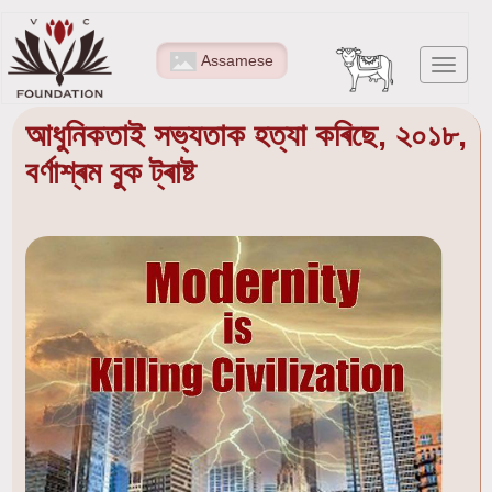
Skip
to
Assamese
Toggl
main
navig
content
আধুনিকতাই সভ্যতাক হত্যা কৰিছে, ২০১৮,
বৰ্ণাশ্ৰম বুক ট্ৰাষ্ট
Image