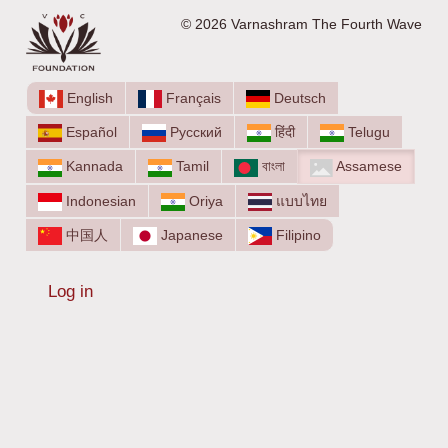
© 2026 Varnashram The Fourth Wave
English
Français
Deutsch
Español
Русский
हिंदी
Telugu
Kannada
Tamil
বাংলা
Assamese
Indonesian
Oriya
แบบไทย
中国人
Japanese
Filipino
Log in
User
account
menu