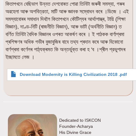
কিতাপখনে বেছিভাগ উন্নত দেশবোৰত পোৱা তিনিটা জৰুৰী সমস্যা, গৰুৰ
অৱহেলা আৰু অপবিত্রতা, মাটি আৰু জ্ঞানক সম্বোধন কৰে ।ডিজে । এই
সমস্যাবোৰৰ সমাধান দিবলৈ কিতাপখনে কৌটিল্যৰ আৰ্থাশাস্ত্ৰ, টায়ি (শিক্ষা
বিজ্ঞান), দাণ্ড-নিটি (ৰাজনীতি বিজ্ঞান), আৰু ভাৰ্টা (অৰ্থনীতি বিজ্ঞান) ত
বৰ্ণিত তিনিটা বৈদিক বিজ্ঞানৰ ওপৰত আকৰ্ষণ কৰে । ই পাঠকক বাৰ্ণাশ্ৰমা
প্ৰশিক্ষণৰ অধিক গভীৰ বুজাবুজিৰ বাবে তথ্য প্ৰদান কৰে আৰু যিকোনো
বাৰ্ণশ্ৰমা কৰ্ণেলৰ পাঠ্যক্ৰমত কি অন্তৰ্ভুক্ত কৰা হ 'ব ।শ্ৰীল প্রভুপাদৰ
ইচ্ছামতে লেজ ।
Download Modernity is Killing Civilization 2018 .pdf
Image
Dedicated to ISKCON
Founder-Acharya
His Divine Grace