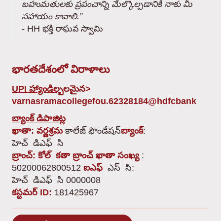
బహుమతులకు ప్రపంచాన్ని మేల్కొల్పడానికి నాకు మీ
సహాయం కావాలి.”
- HH భక్తి రాఘవ స్వామి
భారతదేశంలో విరాళాలు
UPI హ్యాండిల్
బలమైన>
varnasramacollegefou.62328184@hdfcbank
బ్యాంక్ డిపాజిట్ల
ఖాతా: వర్ణశ్రమ
కాలేజ్ ఫౌండేషన్
బ్యాంక్
:
హెచ్ ‌ డిఎఫ్ ‌ సి
బ్రాంచ్: కోల్ ‌ కతా బ్రాంచ్
ఖాతా సంఖ్య
:
50200062800512
ఐఎఫ్
‌ ఎస్ ‌ సి:
హెచ్ ‌ డిఎఫ్ ‌ సి 0000008
కస్టమర్ ID:
181425967