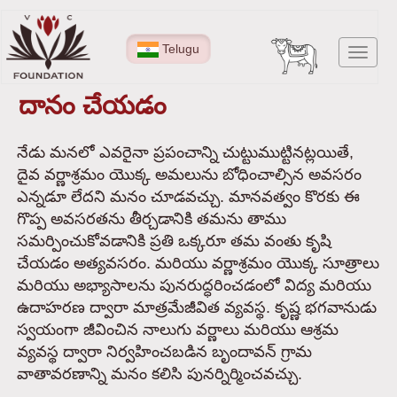
Skip
to
Telugu
Toggl
main
navig
content
దానం చేయడం
నేడు మనలో ఎవరైనా ప్రపంచాన్ని చుట్టుముట్టినట్లయితే,
దైవ వర్ణాశ్రమం యొక్క అమలును బోధించాల్సిన అవసరం
ఎన్నడూ లేదని మనం చూడవచ్చు. మానవత్వం కొరకు ఈ
గొప్ప అవసరతను తీర్చడానికి తమను తాము
సమర్పించుకోవడానికి ప్రతి ఒక్కరూ తమ వంతు కృషి
చేయడం అత్యవసరం. మరియు వర్ణాశ్రమం యొక్క సూత్రాలు
మరియు అభ్యాసాలను పునరుద్ధరించడంలో విద్య మరియు
ఉదాహరణ ద్వారా మాత్రమేజీవిత వ్యవస్థ. కృష్ణ భగవానుడు
స్వయంగా జీవించిన నాలుగు వర్ణాలు మరియు ఆశ్రమ
వ్యవస్థ ద్వారా నిర్వహించబడిన బృందావన్ గ్రామ
వాతావరణాన్ని మనం కలిసి పునర్నిర్మించవచ్చు.