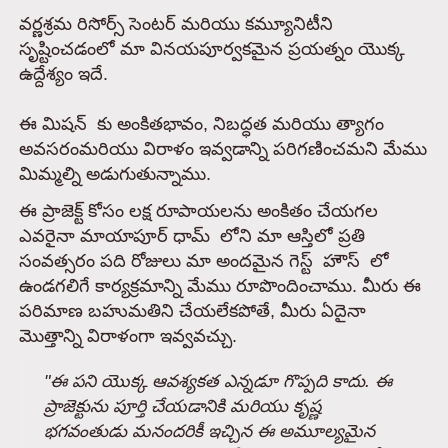
వర్ణశ్రమ రిసోర్స్ సెంటర్ మరియు కమ్యూనిటీని
సృష్టించడంలో మా వినయపూర్వకమైన ప్రయత్నం యొక్క
ఉద్దేశ్యం ఇదే.
ఈ మిషన్ ‌ కు అంకితభావం, నిబద్ధత మరియు త్యాగం
అవసరంమరియు విరాళం ఇవ్వడాన్ని పరిగణించమని మేము
మిమ్మల్ని అడుగుతున్నాము.
ఈ ప్రాజెక్ట్ కోసం లక్ష రూపాయలను అంకితం చేయగల
ఎవరైనా మాయాపూర్ ధామ్ ‌ లోని మా ఆస్తిలో ప్రతి
సంవత్సరం పది రోజులు మా అందమైన గెస్ట్ ‌ హౌస్ ‌ లో
ఉండగలిగే కార్యక్రమాన్ని మేము రూపొందించాము. మీరు ఈ
పరిమాణ బహుమతిని చేయలేకపోతే, మీరు ఏదైనా
మొత్తాన్ని విరాళంగా ఇవ్వవచ్చు.
"ఈ పని యొక్క ఆవశ్యకత ఎన్నడూ గొప్పది కాదు. ఈ
ప్రాజెక్టును పూర్తి చేయడానికి మరియు కృష్ణ
భగవంతుడు మనందరికీ ఇచ్చిన ఈ అమూల్యమైన